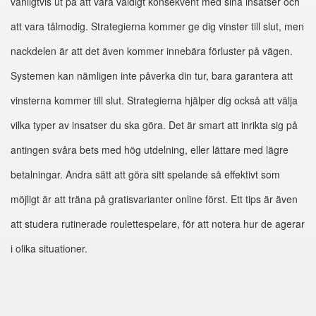
vanligtvis ut på att vara väldigt konsekvent med sina insatser och
att vara tålmodig. Strategierna kommer ge dig vinster till slut, men
nackdelen är att det även kommer innebära förluster på vägen.
Systemen kan nämligen inte påverka din tur, bara garantera att
vinsterna kommer till slut. Strategierna hjälper dig också att välja
vilka typer av insatser du ska göra. Det är smart att inrikta sig på
antingen svåra bets med hög utdelning, eller lättare med lägre
betalningar. Andra sätt att göra sitt spelande så effektivt som
möjligt är att träna på gratisvarianter online först. Ett tips är även
att studera rutinerade roulettespelare, för att notera hur de agerar
i olika situationer.