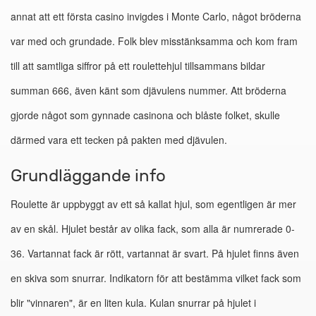
annat att ett första casino invigdes i Monte Carlo, något bröderna
var med och grundade. Folk blev misstänksamma och kom fram
till att samtliga siffror på ett roulettehjul tillsammans bildar
summan 666, även känt som djävulens nummer. Att bröderna
gjorde något som gynnade casinona och blåste folket, skulle
därmed vara ett tecken på pakten med djävulen.
Grundläggande info
Roulette är uppbyggt av ett så kallat hjul, som egentligen är mer
av en skål. Hjulet består av olika fack, som alla är numrerade 0-
36. Vartannat fack är rött, vartannat är svart. På hjulet finns även
en skiva som snurrar. Indikatorn för att bestämma vilket fack som
blir "vinnaren", är en liten kula. Kulan snurrar på hjulet i