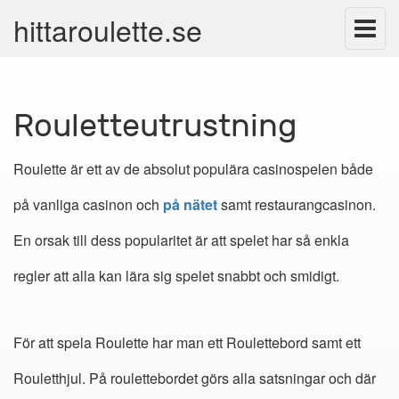
hittaroulette.se
Rouletteutrustning
Roulette är ett av de absolut populära casinospelen både
på vanliga casinon och
på nätet
samt restaurangcasinon.
En orsak till dess popularitet är att spelet har så enkla
regler att alla kan lära sig spelet snabbt och smidigt.
För att spela Roulette har man ett Roulettebord samt ett
Rouletthjul. På roulettebordet görs alla satsningar och där